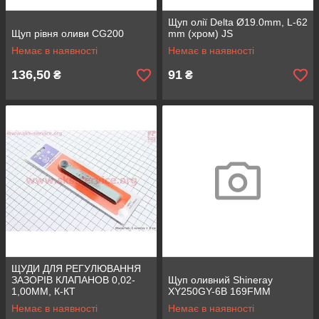
Щуп олії Delta Ø19.0mm, L-62
Щуп рівня оливи CG200
mm (хром) JS
Немає в наявності
Немає в наявності
136,50
91
₴
₴
ЩУДИ ДЛЯ РЕГУЛЮВАННЯ
ЗАЗОРІВ КЛАПАНОВ 0,02-
Щуп оливний Shineray
1,00MM, К-КТ
XY250GY-6B 169FMM
Немає в наявності
Немає в наявності