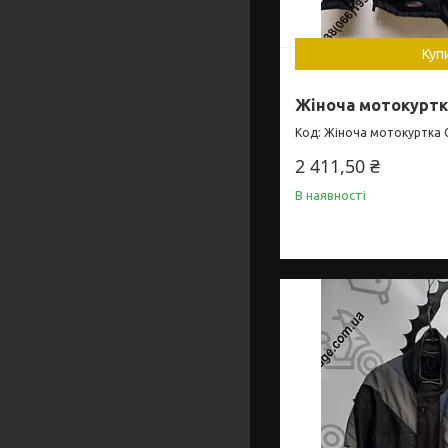
Куп
Жіноча мотокурт
Жіноча мотокуртка
2 411,50 ₴
В наявності