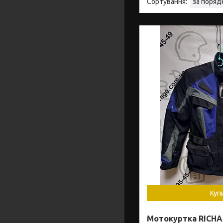
Куп
Мотокуртка RICHA