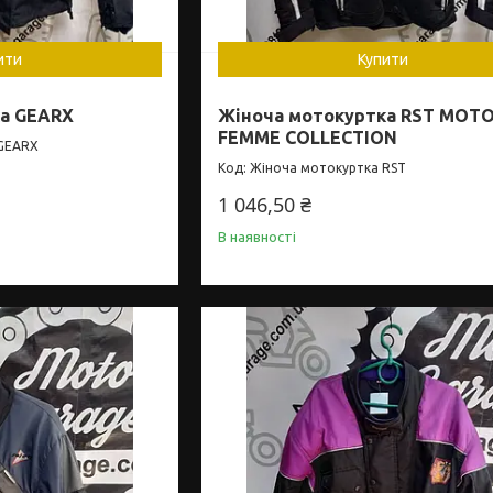
ити
Купити
ка GEARX
Жіноча мотокуртка RST MOT
FEMME COLLECTION
 GEARX
Жіноча мотокуртка RST
1 046,50 ₴
В наявності