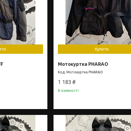
ити
Купити
FF
Мотокуртка PHARAO
Мотокуртка PHARAO
1 183 ₴
В наявності