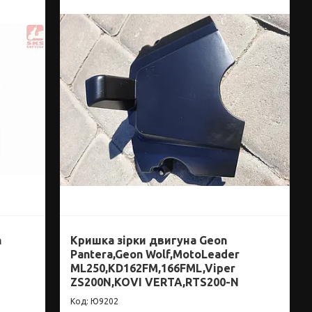
n
Кришка зірки двигуна Geon
Pantera,Geon Wolf,MotoLeader
ML250,KD162FM,166FML,Viper
ZS200N,KOVI VERTA,RTS200-N
Ю9202