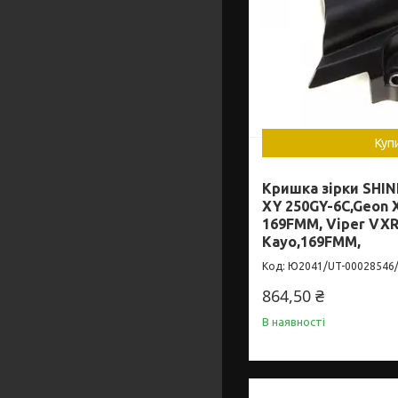
Куп
Кришка зірки SHIN
XY 250GY-6C,Geon X
169FMM, Viper VXR2
Kayo,169FMM,
Ю2041/UT-00028546
864,50 ₴
В наявності