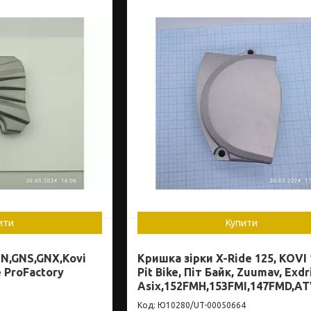
ити
Купити
N,GNS,GNX,Kovi
Кришка зірки X-Ride 125, KOVI 
 ProFactory
Pit Bike, Піт Байк, Zuumav, Exdr
Asix,152FMH,153FMI,147FMD,A
Ю10280/UT-00050664