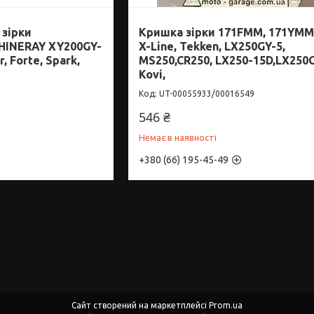
зірки
Кришка зірки 171FMM, 171YMM
HINERAY XY200GY-
X-Line, Tekken, LX250GY-5,
r, Forte, Spark,
MS250,CR250, LX250-15D,LX250
Kovi,
UT-00055933/00016549
546 ₴
Немає в наявності
+380 (66) 195-45-49
Сайт створений на маркетплейсі
Prom.ua