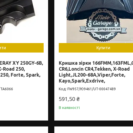
ити
Купити
ERAY XY 250GY-6B,
Кришка зірки 166FMM,163FML
-Road 250,
CR6,Loncin CR4,Tekken, X-Road
50, Forte, Spark,
Light,JL200-68A,Viper,Forte,
Kayo,Spark,Exdrive,
/TA6066
FW957/Ю9461/UT-00047489
591,50 ₴
В наявності