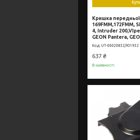
Куп
Кришка передньої 
169FMM,172FMM, S
4, Intruder 200,VIpe
GEON Pantera, GEO
UT-00020832/Ю1932
637 ₴
В наявності