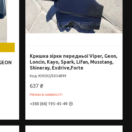
Кришка зірки передньої Viper, Geon,
Loncin, Kayo, Spark, Lifan, Musstang,
,GEON
Shineray, Exdrive,Forte
Ю9202/EX54899
637 ₴
Немає в наявності
+380 (66) 195-45-49