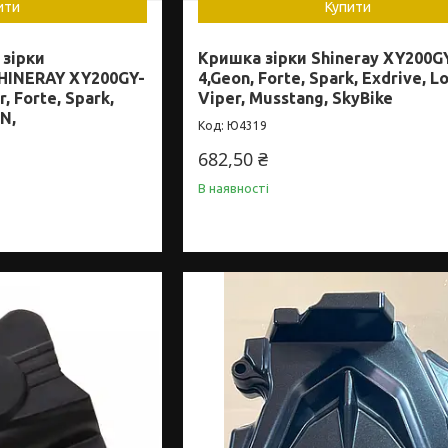
ити
Купити
зірки
Кришка зірки Shineray XY200G
HINERAY XY200GY-
4,Geon, Forte, Spark, Exdrive, Lo
r, Forte, Spark,
Viper, Musstang, SkyBike
N,
Ю4319
682,50 ₴
В наявності