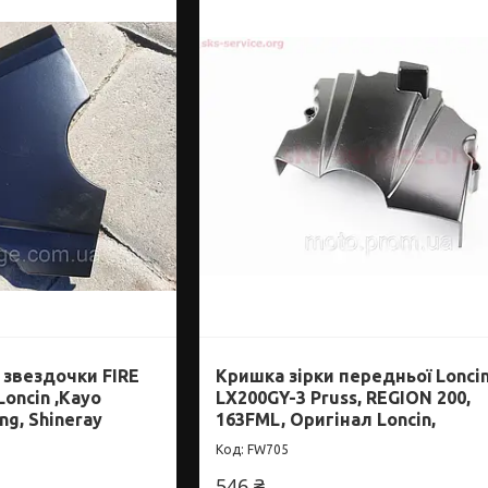
звездочки FIRE
Кришка зірки передньої Lonci
Loncin ,Kayo
LX200GY-3 Pruss, REGION 200,
ng, Shineray
163FML, Оригінал Loncin,
FW705
546 ₴