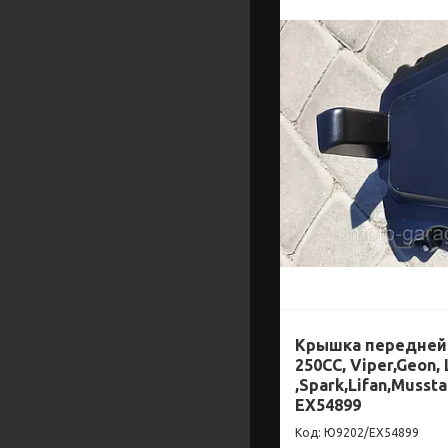
Крышка передней 
250CC, Viper,Geon, 
,Spark,Lifan,Mussta
EX54899
Ю9202/EX54899