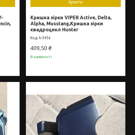
Купити
Y-
Кришка зірки VIPER Active, Delta,
ncin,
Alpha, Musstang,Кришка зірки
квадроцикл Hunter
k-3936
409,50 ₴
В наявності