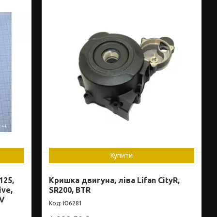
Купити
125,
Кришка двигуна, ліва Lifan CityR,
ive,
SR200, BTR
TV
Ю6281