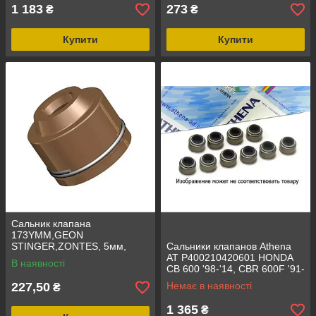
1 183
273
₴
₴
Купити
Купити
Сальник клапана
173YMM,GEON
STINGER,ZONTES, 5мм,
Сальники клапанов Athena
AT P400210420601 HONDA
В наявності
CB 600 '98-'14, CBR 600F '91-
'12, CBR 900RR, CBR1000
227,50
Немає в наявності
₴
1 365
₴