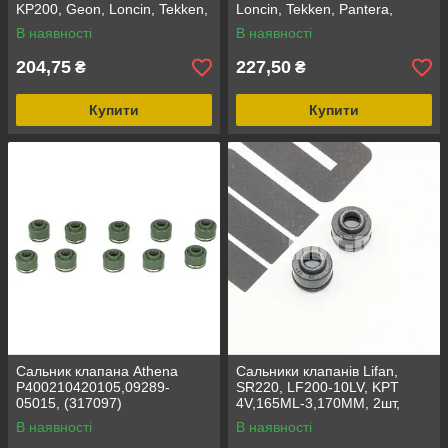
KP200, Geon, Loncin, Tekken,
Loncin, Tekken, Pantera,
Exdrive, X-Ride 190, Ø5мм
Exdrive, під клапан 5,5мм,
В наявності
В наявності
Оригінал
204,75
227,50
₴
₴
Купити
Купити
Сальник клапана Athena
Сальники клапанів Lifan,
P400210420105,09289-
SR220, LF200-10LV, KPT
05015, (317097)
4V,165ML-3,170MM, 2шт,
Ø4,5мм
В наявності
В наявності