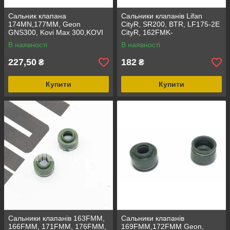
Сальник клапана
Сальники клапанів Lifan
174MN,177MM, Geon
CityR, SR200, BTR, LF175-2E
GNS300, Kovi Max 300,KOVI
CityR, 162FMK-
300,Exdrive
3,166FMM,174MN, W190D,5
В наявності
В наявності
CRF300,ProFactory 300,CBS
мм
300,1 шт.,
227,50
182
₴
₴
Купити
Купити
Сальники клапанів 163FMM,
Сальники клапанів
166FMM, 171FMM, 176FMM,
169FMM,172FMM Geon,