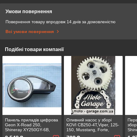
Умови повернення
Повернення товару впродовж 14 днів за домовленістю
Всі умови повернення
Подібні товари компанії
Панель приладів цифрова
Оливний насос у зборі
Перв
Geon X-Road 250,
KOVI CB250-4T,Viper, 125-
збор
Shineray XY250GY-6B,
150, Musstang, Forte,
Shin
Viper VXR,
Spark, KOVI LITE 37зуб,
11B,