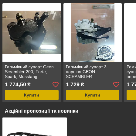
Гальмівний супорт Geon
Гальмівний супорт 3
Ремк
Scrambler 200, Forte,
поршня GEON
супп
Spark, Musstang,
SCRAMBLER
пер
Оригінал,
300,ROCKSTER New
YAMA
1 774,50
1 729
1 7
₴
₴
Передній
FZS,
YZF-
Купити
Купити
201
Акційні пропозиції та новинки