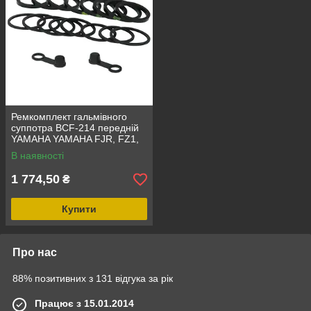
Ремкомплект гальмівного
суппотра BCF-214 передній
YAMAHA YAMAHA FJR, FZ1,
FZ6, FZS, TDM, YZF, YZF-R1,
В наявності
YZF-R6 600-1300 1996-2010
1 774,50
₴
Купити
Про нас
88% позитивних з 131 відгука за рік
Працює з 15.01.2014