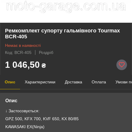
Ремкомплект супорту гальмівного Tourmax
BCR-405
Немає в наявності
Код: BCR-405
Роздріб
1 046,50
₴
Опис
Характеристики
Доставка
Оплата
Умови п
Опис
↓ Застосовується:
GPZ 500, KFX 700, KVF 650, KX 80/85
KAWASAKI EX(Ninja)