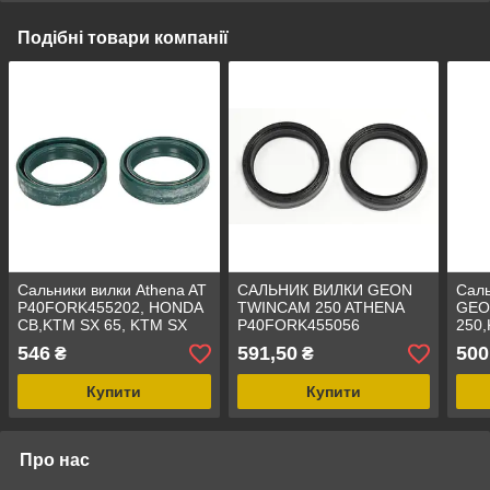
Подібні товари компанії
Сальники вилки Athena AT
САЛЬНИК ВИЛКИ GEON
Саль
P40FORK455202, HONDA
TWINCAM 250 ATHENA
GEO
CB,KTM SX 65, KTM SX
P40FORK455056
250
LC 50, 35x45,99x11,
(43x54x11)
TER
546
591,50
500
₴
₴
41x
119
Купити
Купити
Про нас