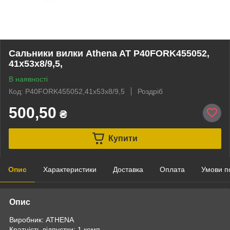
Сальники вилки Athena AT P40FORK455052,
41x53x8/9,5,
В наявності
Код: P40FORK455052,41x53x8/9,5
Роздріб
500,50
₴
Купити
Опис
Характеристики
Доставка
Оплата
Умови п
Опис
Виробник: ATHENA
Кратність відпустки: 1 комп