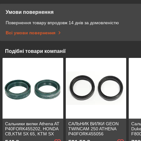
Умови повернення
Повернення товару впродовж 14 днів за домовленістю
Всі умови повернення
Подібні товари компанії
Сальники вилки Athena AT
САЛЬНИК ВИЛКИ GEON
Саль
P40FORK455202, HONDA
TWINCAM 250 ATHENA
Duk
CB,KTM SX 65, KTM SX
P40FORK455056
F800
LC 50, 35x45,99x11,
(43x54x11)
Triu