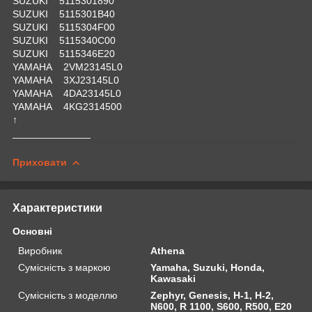
SUZUKI 5115301890
SUZUKI 5115301B40
SUZUKI 5115304F00
SUZUKI 5115340C00
SUZUKI 5115346E20
YAMAHA 2VM23145L0
YAMAHA 3XJ23145L0
YAMAHA 4DA23145L0
YAMAHA 4KG2314500
↑
______________
Приховати
Характеристики
Основні
Виробник
Athena
Сумісність з маркою
Yamaha, Suzuki, Honda,
Kawasaki
Сумісність з моделлю
Zephyr, Genesis, H-1, H-2,
N600, R 1100, S600, R500, E20