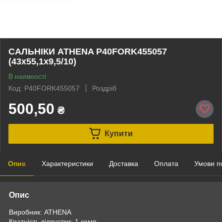
САЛЬНІКИ ATHENA P40FORK455057
(43x55,1x9,5/10)
В наявності
Код: P40FORK455057
Роздріб
500,50
₴
Купити
Опис
Характеристики
Доставка
Оплата
Умови п
Опис
Виробник: ATHENA
Кратність відпустки: 1 комп