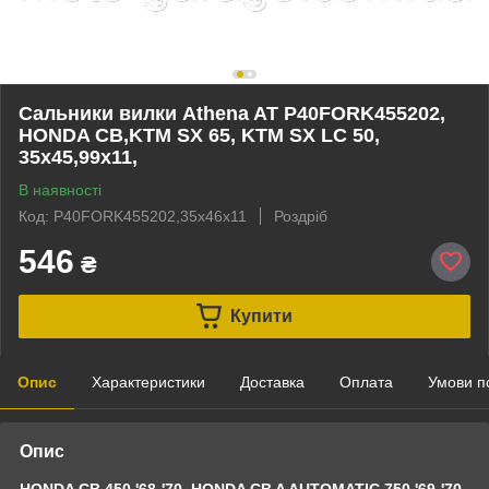
Сальники вилки Athena AT P40FORK455202,
HONDA CB,KTM SX 65, KTM SX LC 50,
35x45,99x11,
В наявності
Код: P40FORK455202,35x46x11
Роздріб
546
₴
Купити
Опис
Характеристики
Доставка
Оплата
Умови п
Опис
HONDA CB 450 '68-'70, HONDA CB A AUTOMATIC 750 '69-'70,