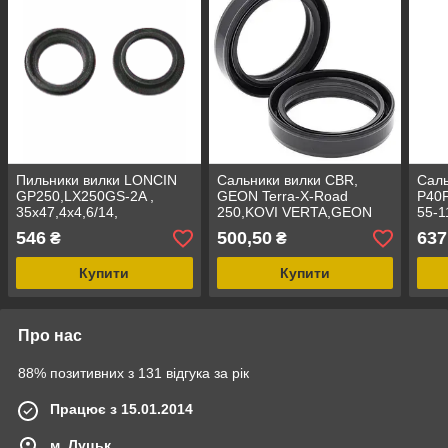
Пильники вилки LONCIN
Сальники вилки CBR,
Саль
GP250,LX250GS-2A ,
GEON Terra-X-Road
P40
35x47,4x4,6/14,
250,KOVI VERTA,GEON
55-1
P40FORK455182
TERRA-X 250,LX250GY-3,
546
500,50
637
₴
₴
41x54x11,P40FORK455054,55-
119
Купити
Купити
Про нас
88% позитивних з 131 відгука за рік
Працює з 15.01.2014
м. Луцьк