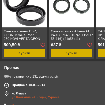
Сальники вилки CBR,
Сальник вилки Athena AT
САЛ
GEON Terra-X-Road
P40FORK455167(ALLBALLS
ПИЛ
250,KOVI VERTA,GEON
55-116) (41x53x11)
КІЛ
TERRA-X 250,LX250GY-3,
SX2
500,50
637
591
₴
₴
41x54x11,P40FORK455054,55-
(P4
119
55-1
Купити
Купити
Про нас
88% позитивних з 131 відгука за рік
Працює з 15.01.2014
м. Луцьк
ул.Конякина 24, Луцьк, Україна