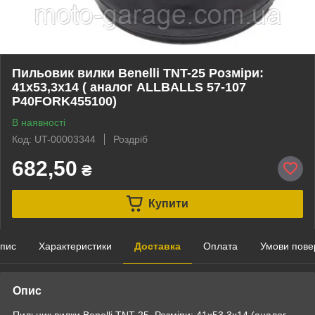
Пильовик вилки Benelli TNT-25 Розміри:
41x53,3x14 ( аналог ALLBALLS 57-107
P40FORK455100)
В наявності
Код: UT-00003344
Роздріб
682,50
₴
Купити
пис
Характеристики
Доставка
Оплата
Умови пове
Опис
Пильник вилки Benelli TNT-25 Розміри: 41x53,3x14 (аналог