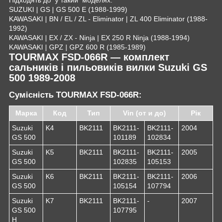
SUZUKI | GS | GS 500 E (1988-1999)
KAWASAKI | BN / EL / ZL - Eliminator | ZL 400 Eliminator (1988-
1992)
KAWASAKI | EX / ZX - Ninja | EX 250 R Ninja (1988-1994)
KAWASAKI | GPZ | GPZ 600 R (1985-1989)
TOURMAX FSD-066R — комплект
сальників і пильовиків вилки Suzuki GS
500 1989-2008
Сумісність TOURMAX FSD-066R:
Марка
Код
Тип
Vin (от и до)
Рік
Suzuki
K4
BK2111
BK2111-
BK2111-
2004
GS 500
101189
102834
Suzuki
K5
BK2111
BK2111-
BK2111-
2005
GS 500
102835
105153
Suzuki
K6
BK2111
BK2111-
BK2111-
2006
GS 500
105154
107794
Suzuki
K7
BK2111
BK2111-
-
2007
GS 500
107795
H