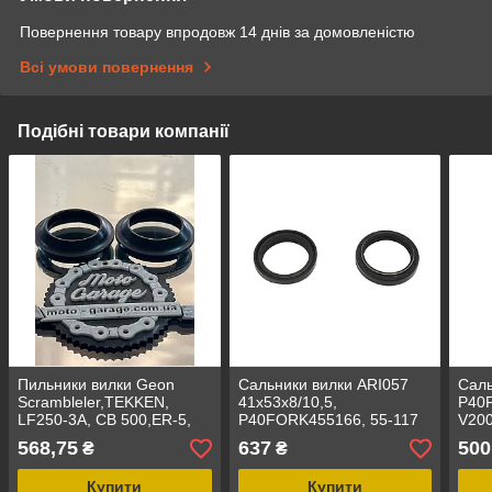
Повернення товару впродовж 14 днів за домовленістю
Всі умови повернення
Подібні товари компанії
Пильники вилки Geon
Сальники вилки ARI057
Сал
Scrambleler,TEKKEN,
41x53x8/10,5,
P40
LF250-3А, CB 500,ER-5,
P40FORK455166, 55-117
V200
Geon X-Road, XY200GY-
27x3
568,75
637
500
₴
₴
6C, 37х50,3х13
Купити
Купити