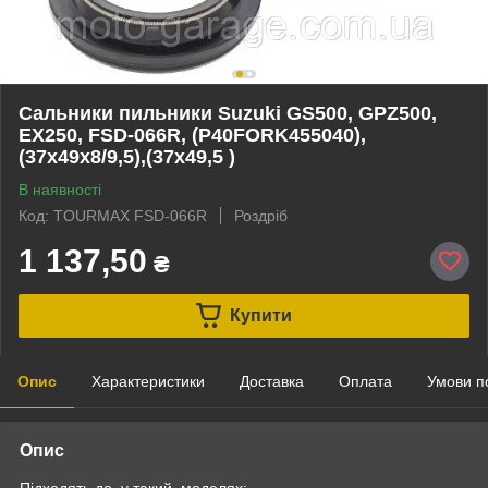
Сальники пильники Suzuki GS500, GPZ500,
EX250, FSD-066R, (P40FORK455040),
(37x49x8/9,5),(37x49,5 )
В наявності
Код: TOURMAX FSD-066R
Роздріб
1 137,50
₴
Купити
Опис
Характеристики
Доставка
Оплата
Умови п
Опис
Підходять до у такий моделях: