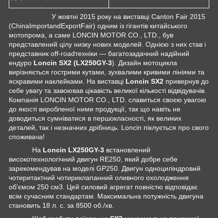
У жовтні 2015 року на виставці Canton Fair 2015
(ChinaImportandExportFair) одним із гігантів китайського
мотопрома, а саме LONCIN MOTOR CO., LTD., був
представлений цілу низку нових моделей. Однією з них став і
представник off-roadтехніки — багатозадачний надійний
ендуро
Loncin
SX
2 (
LX
250
GY
-3
). Дизайн мотоцикла
вирізняється гострими кутами, зухвалими кривими лініями та
яскравими наклейками. На виставці
Loncin
SX
2
привернув до
себе увагу та завоював цікавість великої кількості відвідувачів.
Компанія LONCIN MOTOR CO., LTD. славиться своєю увагою
до якості виробленої ними продукції, так що навіть не
доводиться сумніватися в першокласності, як великих
деталей, так і незначних дрібниць. Loncin піклується про свого
споживача!
На
Loncin
LX
250
GY
-3
встановлений
високотехнологічний двигун RE250, який добре себе
зарекомендував на моделі GP250. Двигун одноциліндровий
чотиритактний чотириклапанний оливного охолодження
об'ємом 250 см
3
. Цей силовий агрегат повністю відповідає
всім сучасним стандартам. Максимальна потужність двигуна
становить 18 л. с. за 8500 об./хв.