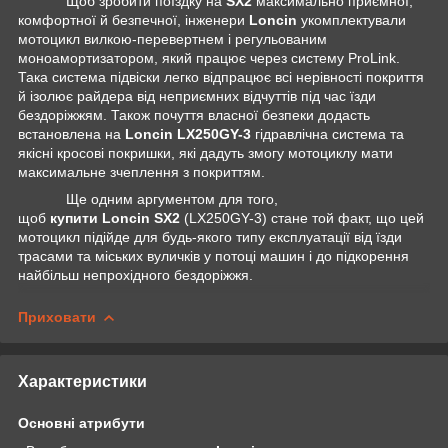
Щоб зробити поїздку на
SX
2
максимально приємної,
комфортної й безпечної, інженери
Loncin
укомплектували
мотоцикл вилкою-перевертнем і регульованим
моноамортизатором, який працює через систему ProLink.
Така система підвіски легко відпрацює всі нерівності покриття
й ізолює райдера від неприємних відчуттів під час їзди
бездоріжжям. Також почуття власної безпеки додасть
встановлена на
Loncin
LX
250
GY
-3
гідравлічна система та
якісні кросові покришки, які дадуть змогу мотоциклу мати
максимальне зчеплення з покриттям.
Ще одним аргументом для того,
щоб
купити
Loncin
SX
2
(LX250GY-3) стане той факт, що цей
мотоцикл підійде для будь-якого типу експлуатації від їзди
трасами та міських вуличків у потоці машин і до підкорення
найбільш непрохідного бездоріжжя.
Приховати
Характеристики
Основні атрибути