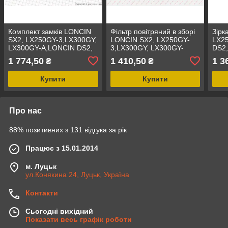
Комплект замків LONCIN
Фільтр повітряний в зборі
Зірк
SX2, LX250GY-3,LX300GY,
LONCIN SX2, LX250GY-
LX2
LX300GY-A,LONCIN DS2,
3,LX300GY, LX300GY-
DS2
LX250GY-3G DS2 з
A,LONCIN DS2, LX250GY-
PRO
1 774,50
1 410,50
1 3
₴
₴
кришкою бака
3G DS2
520x
6бол
Купити
Купити
Про нас
88% позитивних з 131 відгука за рік
Працює з 15.01.2014
м. Луцьк
ул.Конякина 24, Луцьк, Україна
Контакти
Сьогодні вихідний
Показати весь графік роботи