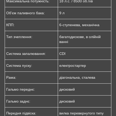
Максимальна потужність:
18 л.с. / 8500 об./хв
Об'єм паливного бака:
9 л
КПП:
6-ступенева, механічна
Тип зчеплення:
багатодискове, в олійній
ванні
Система запалювання:
CDI
Система пуску:
електростартер
Рама:
діагональна, сталева
Гальмо переднє:
дисковий
Гальмо заднє:
дисковий
Передня підвіска:
вилка перевернутого типу