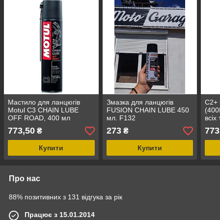
Мастило для ланцюгів
Змазка для ланцюгів
C2+
Motul C3 CHAIN LUBE
FUSION CHAIN LUBE 450
(400
OFF ROAD, 400 мл
мл. F132
всіх
доро
773,50
273
773
₴
₴
(теф
Купити
Купити
Про нас
88% позитивних з 131 відгука за рік
Працює з 15.01.2014