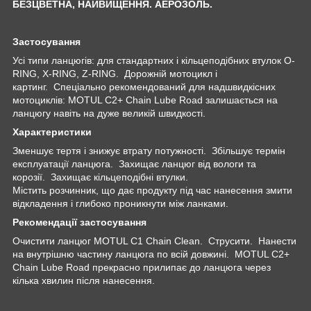
БЕЗЦВЕТНА, НАЙВИЩЕННЯ. АЕРОЗОЛЬ.
Застосування
Усі типи ланцюгів: для стандартних і кільцеподібних втулок O-
RING, X-RING, Z-RING. Дорожній мотоцикл і
картинг. Спеціально рекомендований для надшвидкісних
мотоциклів: MOTUL C2+ Chain Lube Road залишається на
ланцюгу навіть на дуже великій швидкості.
Характеристики
Зменшує тертя і знижує втрату потужності. Збільшує термін
експлуатації ланцюга. Захищає ланцюг від вологи та
корозії. Захищає кільцеподібні втулки.
Містить розчинник, що дає продукту під час нанесення змити
відкладення і глибоко проникнути між ланками.
Рекомендації застосування
Очистити ланцюг MOTUL C1 Chain Clean. Струсити. Нанести
на внутрішню частину ланцюга по всій довжині. MOTUL C2+
Chain Lube Road прекрасно прилипає до ланцюга через
кілька хвилин після нанесення.