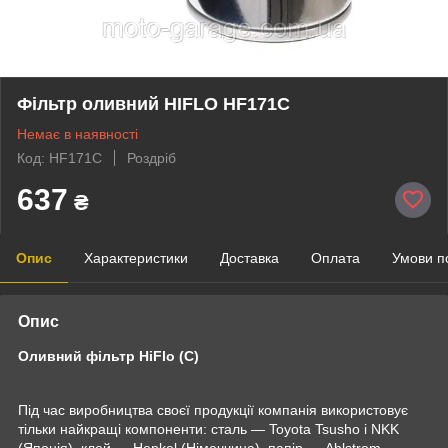
Фільтр оливний HIFLO HF171C
Немає в наявності
Код: HF171C
Роздріб
637
₴
Опис
Характеристики
Доставка
Оплата
Умови п
Опис
Оливний фільтр HiFlo (C)
Під час виробництва своєї продукції компанія використовує
тільки найкращі компоненти: сталь — Toyota Tsusho і NKK
(Японія), клей — Henkel (Німеччина), папір — Ahlstrom