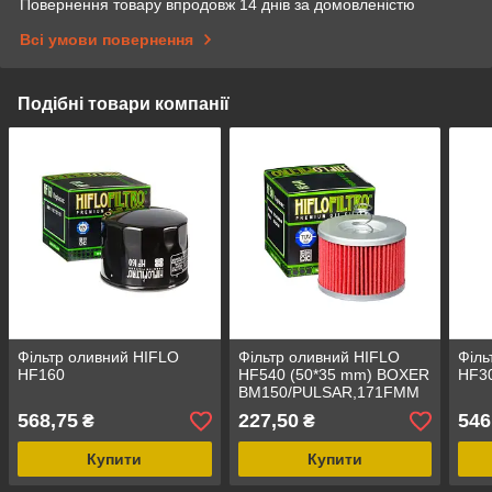
Повернення товару впродовж 14 днів за домовленістю
Всі умови повернення
Подібні товари компанії
Фільтр оливний HIFLO
Фільтр оливний HIFLO
Філь
HF160
HF540 (50*35 mm) BOXER
HF3
BM150/PULSAR,171FMM
TEKKEN 250
568,75
227,50
546
₴
₴
Купити
Купити