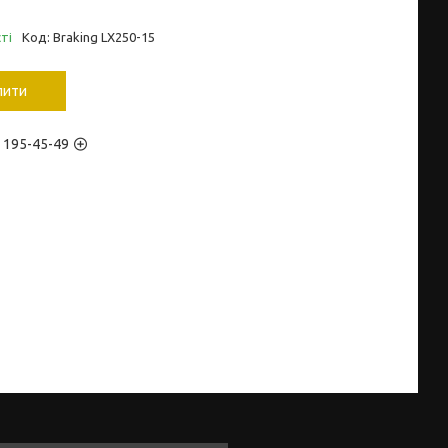
ті
Код:
Braking LX250-15
пити
) 195-45-49