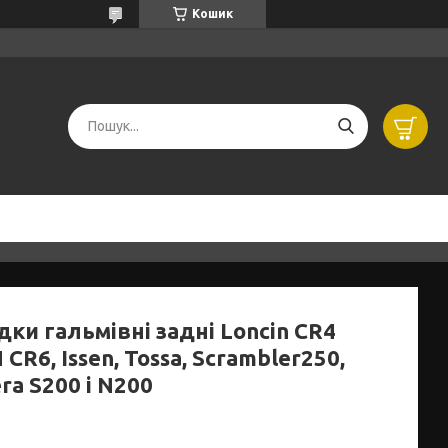
Кошик
ки гальмівні задні Loncin CR4
CR6, Issen, Tossa, Scrambler250,
ra S200 і N200