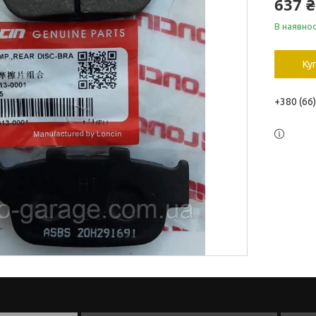
637 ₴
В наявнос
Ку
+380 (66