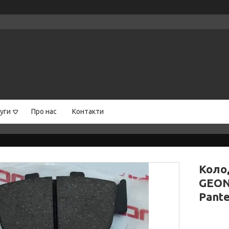
уги
Про нас
Контакти
Колод
GEON 
Pante