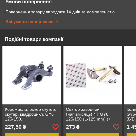
Умови повернення
Повернення товару впродовж 14 днів за домовленістю
Всі умови повернення
Подібні товари компанії
Коромисла, рокер скутер,
Сектор заводний
Колі
скутер, квадроцикл, GY6
(напівмісяць) 4T GY6
GY6-
125-150,
125/150 (L-129 mm) (+
ЗУБ
152QMI,157QMJ,161QMK,
втулки)
227,50
273
1 4
₴
₴