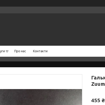
уги
Про нас
Контакти
Гальм
Zuuma
455 ₴