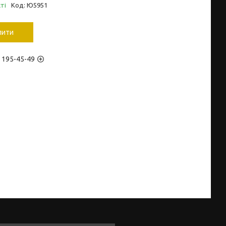
ті
Код:
Ю5951
пити
) 195-45-49