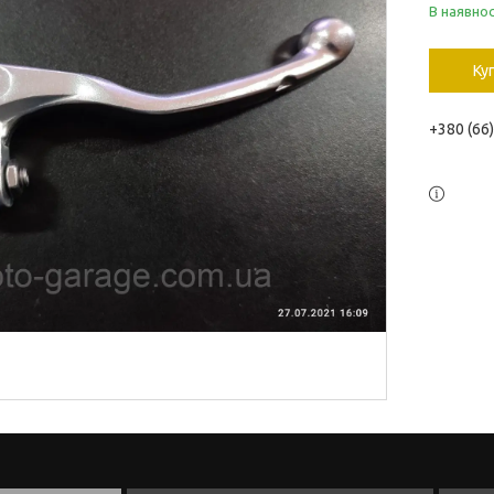
В наявнос
Ку
+380 (66