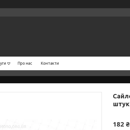
уги
Про нас
Контакти
Сайл
штук
182 ₴