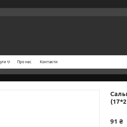
уги
Про нас
Контакти
Саль
(17*2
91 ₴