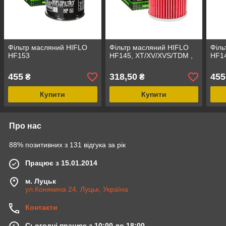
Фільтр масляний HIFLO
Фільтр масляний HIFLO
Філь
HF153
HF145, XT/XV/XVS/TDM ,
HF1
455
318,50
455
₴
₴
Купити
Купити
Про нас
88% позитивних з 131 відгука за рік
Працює з 15.01.2014
м. Луцьк
ул.Конякина 24, Луцьк, Україна
Контакти
Сьогодні працює з 10:00 до 18:00