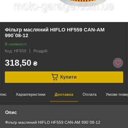
Фільтр масляний HIFLO HF559 CAN-AM
990`08-12
В наявності
Код: HF559
Роздріб
318,50
₴
Купити
пис
Характеристики
Доставка
Оплата
Умови пове
Опис
Фільтр масляний HIFLO HF559 CAN-AM 990`08-12