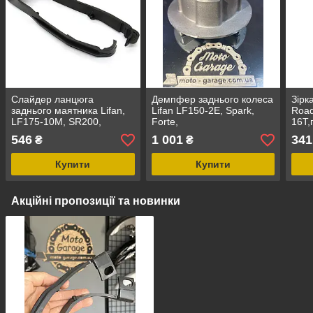
Слайдер ланцюга
Демпфер заднього колеса
Зірк
заднього маятника Lifan,
Lifan LF150-2E, Spark,
Road
LF175-10M, SR200,
Forte,
16T,
SR220,
Lifa
546
1 001
341
₴
₴
2E,C
Road
Купити
Купити
Акційні пропозиції та новинки