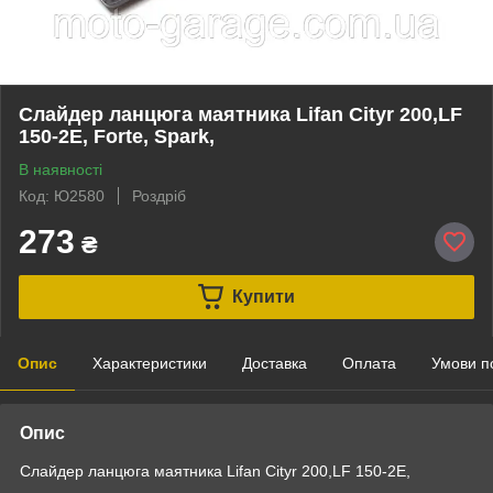
Слайдер ланцюга маятника Lifan Cityr 200,LF
150-2E, Forte, Spark,
В наявності
Код: Ю2580
Роздріб
273
₴
Купити
Опис
Характеристики
Доставка
Оплата
Умови п
Опис
Слайдер ланцюга маятника Lifan Cityr 200,LF 150-2E,