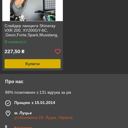
Слайдер ланцюга Shineray
VXR 200, XY200GY-6C,
,Geon,Forte,Spark,Musstang,
Viper,Kayo,
В наявності
Skymoto,Loncin,Lifan, KOVI,
227,50
₴
Купити
Про нас
88% позитивних з 131 відгука за рік
Працює з 15.01.2014
м. Луцьк
ул.Конякина 24, Луцьк, Україна
Контакти