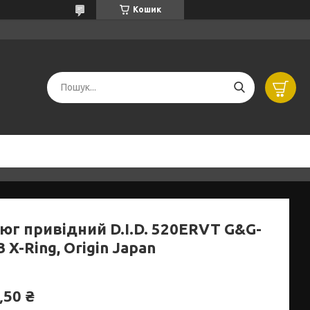
Кошик
юг привідний D.I.D. 520ERVT G&G-
 X-Ring, Origin Japan
,50 ₴