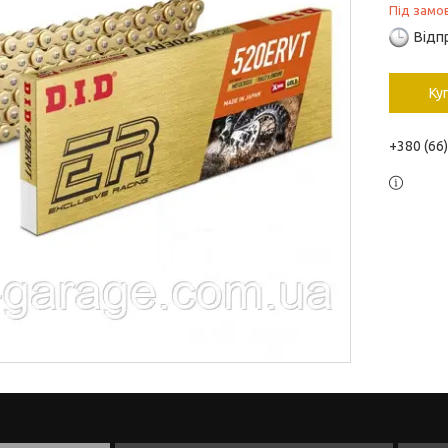
Під замо
Відп
Ку
+380 (66