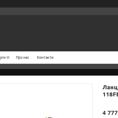
уги
Про нас
Контакти
Ланц
118FB
4 777