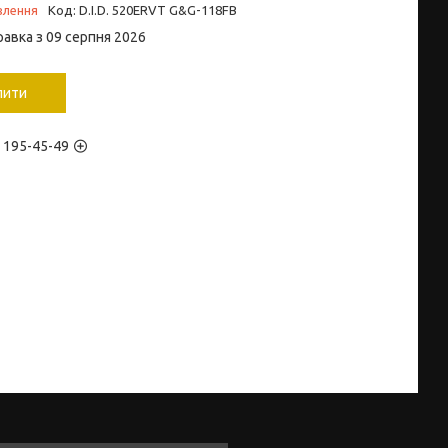
влення
Код:
D.I.D. 520ERVT G&G-118FB
равка з 09 серпня 2026
пити
) 195-45-49