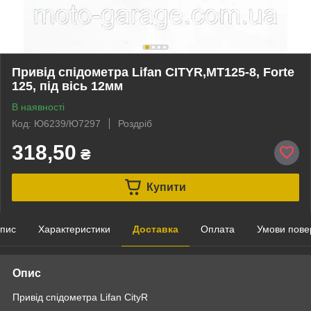
Привід спідометра Lifan CITYR,МТ125-8, Forte
125, під вісь 12мм
В наявності
Код: Ю6239/Ю7297
Роздріб
318,50
₴
Купити
пис
Характеристики
Доставка
Оплата
Умови пове
Опис
Привід спідометра Lifan CityR