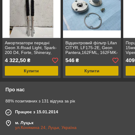
Амортизатори передні
Відцентровий фільтр Lifan
Пор
Geon X-Road Light, Spark-
CITYR, LF175-2E, Geon
15мм
200 D4, Forte, Shineray,
Pantera,162FML, 162FMK-
Viper
Вилка Geon X-Road
3,Viper, Forte, Spark,
(125
4 322,50
546
409
₴
₴
Light,Перо Ø31мм
Loncin, Musstang, Під
шпонку
Купити
Купити
Про нас
88% позитивних з 131 відгука за рік
Працює з 15.01.2014
м. Луцьк
ул.Конякина 24, Луцьк, Україна