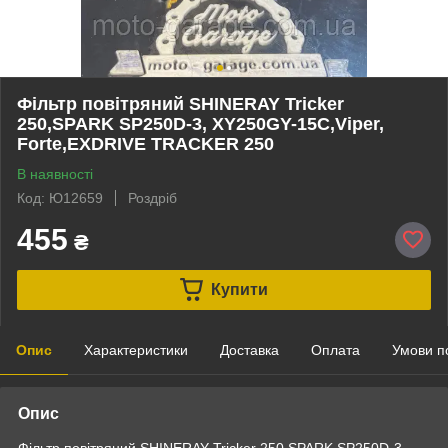
Фільтр повітряний SHINERAY Tricker
250,SPARK SP250D-3, XY250GY-15С,Viper,
Forte,EXDRIVE TRACKER 250
В наявності
Код: Ю12659
Роздріб
455
₴
Купити
Опис
Характеристики
Доставка
Оплата
Умови п
Опис
Фільтр повітряний SHINERAY Tricker 250,SPARK SP250D-3,