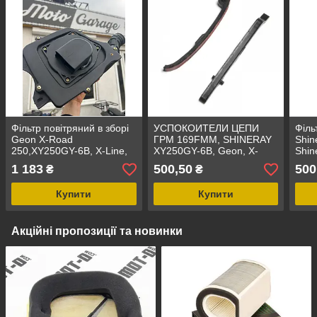
Фільтр повітряний в зборі
УСПОКОИТЕЛИ ЦЕПИ
Філь
Geon X-Road
ГРМ 169FMM, SHINERAY
Shin
250,XY250GY-6B, X-Line,
XY250GY-6B, Geon, X-
Shin
Forte, Spark, Kayo,
ROAD 250,Viper,Forte,
250G
1 183
500,50
500
₴
₴
SHINERAY XY 250GY-6B,
Spark,Kayo,
Вист
Купити
Купити
Акційні пропозиції та новинки