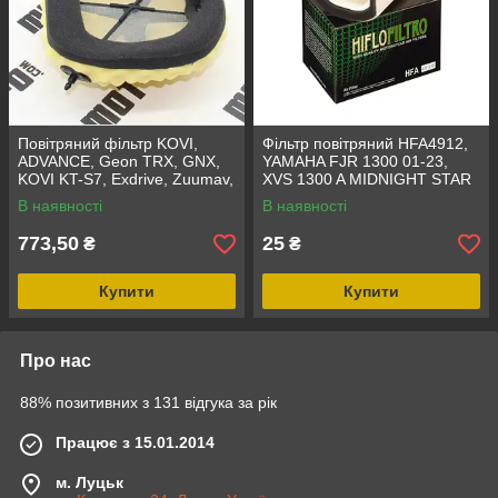
Повітряний фільтр KOVI,
Фільтр повітряний HFA4912,
ADVANCE, Geon TRX, GNX,
YAMAHA FJR 1300 01-23,
KOVI KT-S7, Exdrive, Zuumav,
XVS 1300 A MIDNIGHT STAR
Rottor, ESX,
14-15
В наявності
В наявності
773,50
25
₴
₴
Купити
Купити
Про нас
88% позитивних з 131 відгука за рік
Працює з 15.01.2014
м. Луцьк