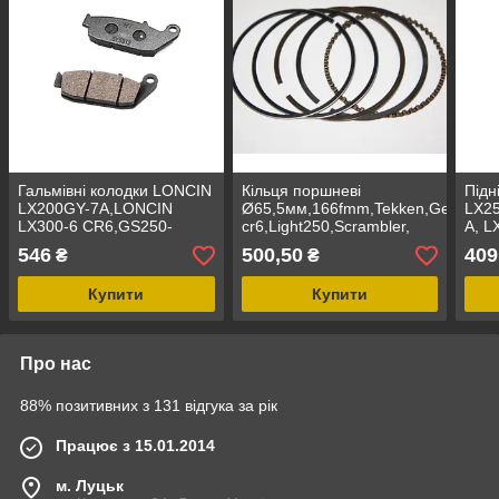
Гальмівні колодки LONCIN
Кільця поршневі
Підн
LX200GY-7A,LONCIN
Ø65,5мм,166fmm,Tekken,Geon
LX25
LX300-6 CR6,GS250-
cr6,Light250,Scrambler,
A, L
2A,VOGE
loncin lx250gy-3,loncin
LX30
546
500,50
409
₴
₴
300AC,300R,300RR,300DS,LIFAN
lx250-15,
LF250-3R
Купити
Купити
Про нас
88% позитивних з 131 відгука за рік
Працює з 15.01.2014
м. Луцьк