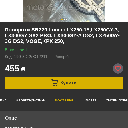
Повороти SR220,Loncin LX250-15,LX250GY-3,
LX300GY SX2 PRO, LX300GY-A DS2, LX250GY-
3G DS2, VOGE,KPX 250,
В наявності
Код: 190-3D-2/Ю12211
Роздріб
455
₴
Купити
пис
Характеристики
Доставка
Оплата
Умови пове
Опис
Комплект 2 шт,