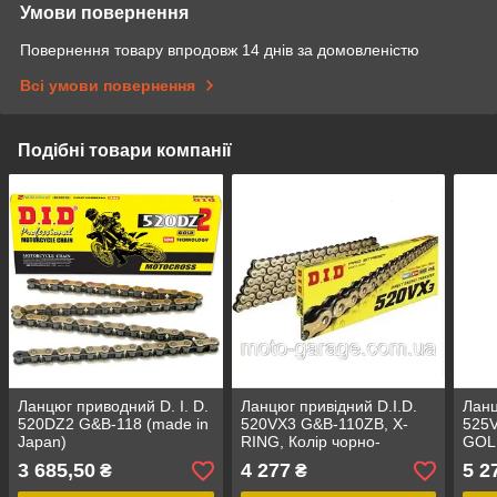
Умови повернення
Повернення товару впродовж 14 днів за домовленістю
Всі умови повернення
Подібні товари компанії
Ланцюг приводний D. I. D.
Ланцюг привідний D.I.D.
Ланц
520DZ2 G&B-118 (made in
520VX3 G&B-110ZB, X-
525
Japan)
RING, Колір чорно-
GOLD
золотий, Origin Japan
Japa
3 685,50
4 277
5 2
₴
₴