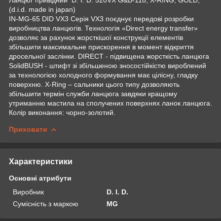
(d.i.d. made in japan)
IN-MG-65 DID VX3 Серія VX3 поєднує передові розробки
виробництва ланцюгів. Технологія «Direct energy transfer»
дозволяє за рахунок жорсткішої конструкції елементів
збільшити максимальне прискорення в момент відкриття
дросельної заслінки. DIRECT - підвищена жорсткість ланцюга
SolidBUSH - штифт зі збільшеною зносостійкістю вироблений
за технологією холодного формування має цілісну, гладку
поверхню. X-Ring – сальники цього типу дозволяють
збільшити термін служби ланцюга завдяки кращому
утриманню мастила на сполучених поверхнях ланок ланцюга.
Колір виконання: чорно-золотий.
Приховати
Характеристики
Основні атрибути
Виробник
D. I. D.
Сумісність з маркою
MG