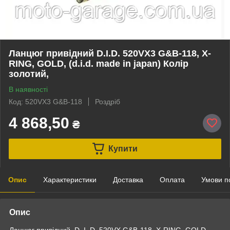
Ланцюг привідний D.I.D. 520VX3 G&B-118, X-
RING, GOLD, (d.i.d. made in japan) Колір
золотий,
В наявності
Код: 520VX3 G&B-118
Роздріб
4 868,50
₴
Купити
Опис
Характеристики
Доставка
Оплата
Умови п
Опис
Ланцюг привідний D. I. D. 520VX G&B-118, X-RING, GOLD,