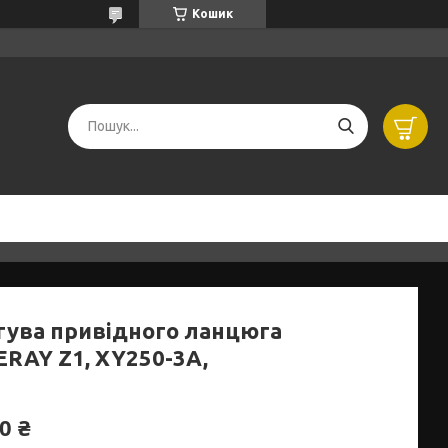
Кошик
гува привідного ланцюга
ERAY Z1, XY250-3A,
0 ₴