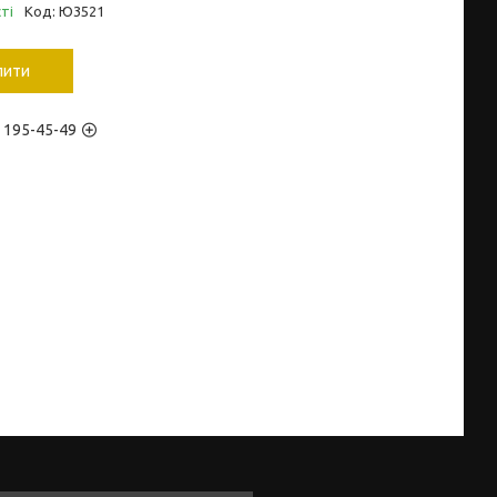
ті
Код:
Ю3521
пити
) 195-45-49