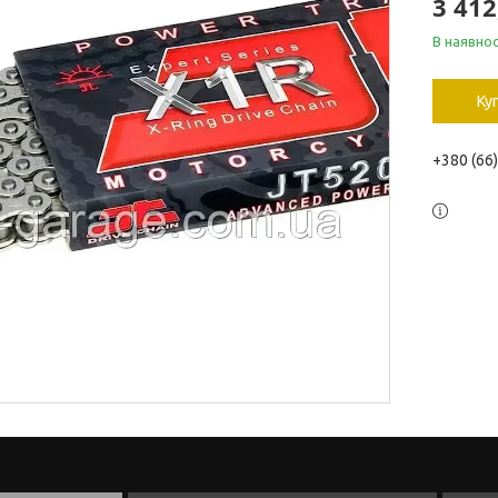
3 412
В наявнос
Ку
+380 (66