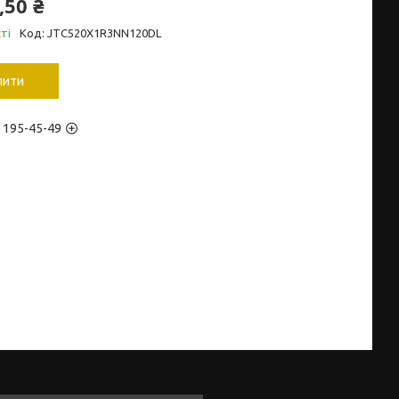
,50 ₴
ті
Код:
JTC520X1R3NN120DL
пити
) 195-45-49