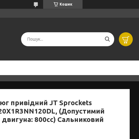
Кошик
юг привідний JT Sprockets
20X1R3NN120DL, (Допустимий
м двигуна: 800сс) Сальниковий