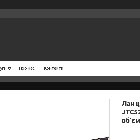
уги
Про нас
Контакти
Ланц
JTC5
об‘є