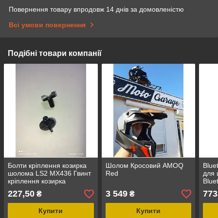
Повернення товару впродовж 14 днів за домовленістю
Всі умови повернення
Подібні товари компанії
Болти кріплення козирка
Шолом Кросовий AMOQ
Blue
шолома LS2 MX436 Гвинт
Red
для 
кріплення козирка
Blue
кросового шолома
227,50
3 549
773
₴
₴
Купити
Купити