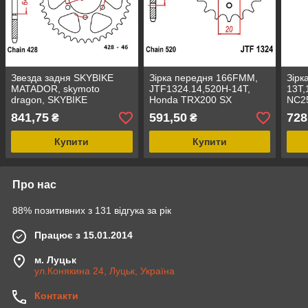
Звезда задня SKYBIKE
Зірка передня 166FMM,
Зірк
MATADOR, skymoto
JTF1324.14,520H-14T,
13T,
dragon, SKYBIKE
Honda TRX200 SX
NC2
LIGER428-44T D64/85-
Fourtrax,під шліц 5мм,
Geon
841,75
591,50
728
₴
₴
6болтов
22/1
Купити
Купити
Про нас
88% позитивних з 131 відгука за рік
Працює з 15.01.2014
м. Луцьк
ул.Конякина 24, Луцьк, Україна
Контакти