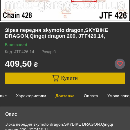
Зірка передня skymoto dragon,SKYBIKE
DRAGON,Qingqi dragon 200, JTF426.14,
В наявності
Код: JTF426.14
Роздріб
409,50
₴
Купити
пис
Характеристики
Доставка
Оплата
Умови пове
Опис
Зірка передня skymoto dragon,SKYBIKE DRAGON,Qingqi
dragon 200, JTF426.14,