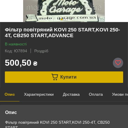
Фільтр повітряний KOVI 250 START,KOVI 250-
4T, CB250 START,ADVANCE
В наявності
Код: Ю7894
Роздріб
500,50
₴
Купити
Опис
Характеристики
Доставка
Оплата
Умови п
Опис
Фільтр повітряний KOVI 250 START,KOVI 250-4T, CB250
START,