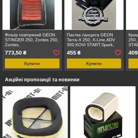
Фільтр повітряний GEON
Пастка ланцюга GEON
Криш
STINGER 250, Zontes 250,
Terra-X 250, X-Line,ADV
250,
Zontes,
300,KOVI START,Spark,
STA
Forte, Exdrive,
773,50
455
409
₴
₴
Купити
Купити
Акційні пропозиції та новинки