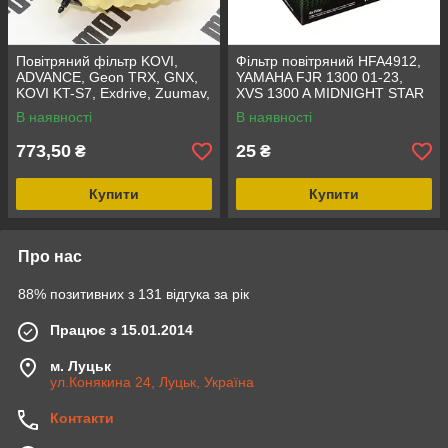
Повітряний фільтр KOVI,
Фільтр повітряний HFA4912,
ADVANCE, Geon TRX, GNX,
YAMAHA FJR 1300 01-23,
KOVI KT-S7, Exdrive, Zuumav,
XVS 1300 A MIDNIGHT STAR
Rottor, ESX,
14-15
В наявності
В наявності
773,50
25
₴
₴
Купити
Купити
Про нас
88% позитивних з 131 відгука за рік
Працює з 15.01.2014
м. Луцьк
ул.Конякина 24, Луцьк, Україна
Контакти