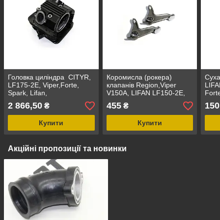
Головка циліндра CITYR,
Коромисла (рокера)
Суха
LF175-2E, Viper,Forte,
клапанів Region,Viper
LIFA
Spark, Lifan,
V150A, LIFAN LF150-2E,
Fort
Forte, Spark, Musstang,
Vipe
2 866,50
455
150
₴
₴
157FMI,162FMJ,163FMJ,
Поло
Купити
Купити
Акційні пропозиції та новинки