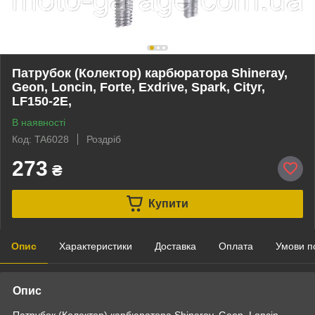
Патрубок (Колектор) карбюратора Shineray,
Geon, Loncin, Forte, Exdrive, Spark, Cityr,
LF150-2E,
В наявності
Код: TA6028
Роздріб
273
₴
Купити
Опис
Характеристики
Доставка
Оплата
Умови п
Опис
Патрубок (Колектор) карбюратора Shineray, Geon, Loncin,