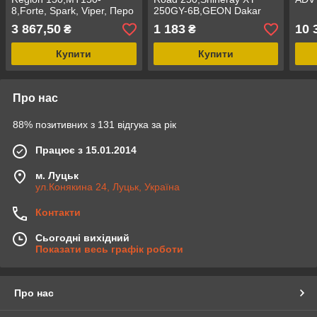
8,Forte, Spark, Viper, Перо
250GY-6B,GEON Dakar
Ø31мм,L-77см,
250,TwinCam, Передній
3 867,50
1 183
10 
₴
₴
Купити
Купити
Про нас
88% позитивних з 131 відгука за рік
Працює з 15.01.2014
м. Луцьк
ул.Конякина 24, Луцьк, Україна
Контакти
Сьогодні вихідний
Показати весь графік роботи
Про нас