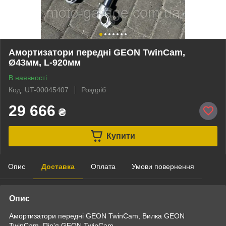
Амортизатори передні GEON TwinCam,
Ø43мм, L-920мм
В наявності
Код: UT-00045407
Роздріб
29 666
₴
Купити
Опис
Доставка
Оплата
Умови повернення
Опис
Амортизатори передні GEON TwinCam, Вилка GEON
TwinCam, Пір'я GEON TwinCam,