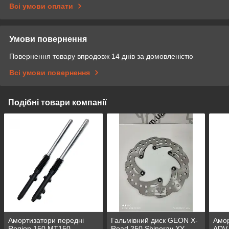
Всі умови оплати
Умови повернення
Повернення товару впродовж 14 днів за домовленістю
Всі умови повернення
Подібні товари компанії
Амортизатори передні
Гальмівний диск GEON X-
Амор
Region 150,МТ150-
Road 250,Shineray XY
ADV