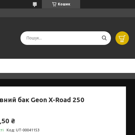
Кошик
вний бак Geon X-Road 250
,50 ₴
ті
Код:
UT-00041153