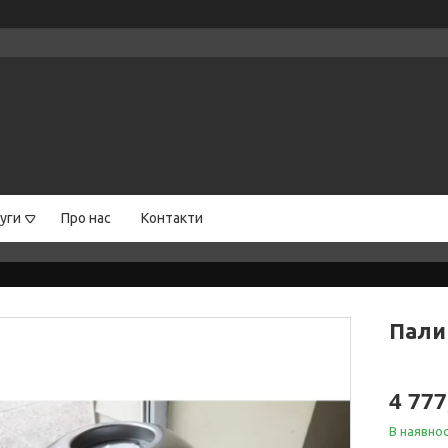
уги
Про нас
Контакти
Пали
4 777
В наявнос