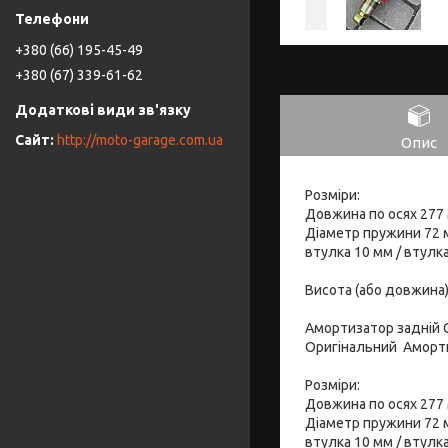
+380 (66) 195-45-49
+380 (67) 339-61-62
http://moto-garage.com.ua
Опис
Розміри:
Довжина по осях 277 
Діаметр пружини 72 
втулка 10 мм / втулка
Висота (або довжина)
Амортизатор задній 
Оригінальний Аморти
Розміри:
Довжина по осях 277
Діаметр пружини 72 
втулка 10 мм / втулка