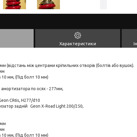
Характеристики
І
мм (відстань між центрами кріпильних отворів (болтів або вушок).
мм
 10 мм, (Під болт 10 мм)
 амортизатора по осях - 277мм,
Geon CR6s, H277/d10
затор задній Geon X-Road Light 200/250,
 мм
мм
 10 мм, (Під болт 10 мм)