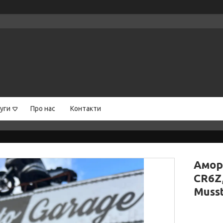
уги
Про нас
Контакти
Аморт
CR6Z,
Musst