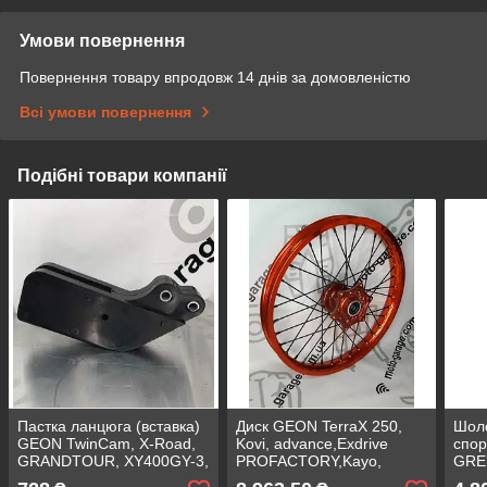
Умови повернення
Повернення товару впродовж 14 днів за домовленістю
Всі умови повернення
Подібні товари компанії
Пастка ланцюга (вставка)
Диск GEON TerraX 250,
Шол
GEON TwinCam, X-Road,
Kovi, advance,Exdrive
спор
GRANDTOUR, XY400GY-3,
PROFACTORY,Kayo,
GRE
Elcrosso 400, Forte, Spark,
Передній, 1.6x19 DOT,