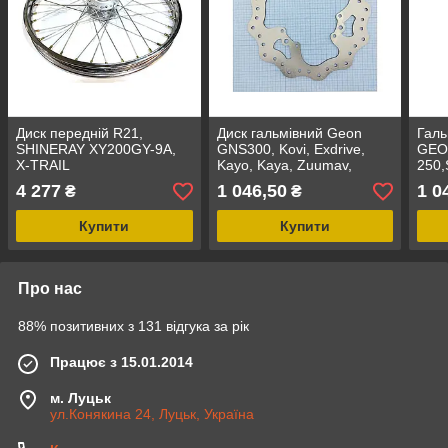
Диск передній R21,
Диск гальмівний Geon
Галь
SHINERAY XY200GY-9А,
GNS300, Kovi, Exdrive,
GEO
X-TRAIL
Kayo, Kaya, Zuumav,
250
200,Geon,Viper,Forte,Spark,Exdrive,
передній Ø240мм,
6С/6
4 277
1 046,50
1 0
₴
₴
1,6x21,Вісь 12мм
Ø240
x14
Купити
Купити
Про нас
88% позитивних з 131 відгука за рік
Працює з 15.01.2014
м. Луцьк
ул.Конякина 24, Луцьк, Україна