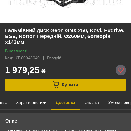
Гальмівний диск Geon GNX 250, Kovi, Exdrive,
BSE, Rottor, Передній, Ø260мм, 6отворів
x143мм,
В наявності
Код: UT-00048040
Роздріб
1 979,25
₴
Купити
пис
Характеристики
Доставка
Оплата
Умови пове
Опис
Гальмівний диск Geon GNX 250, Kovi, Exdrive, BSE, Rottor,