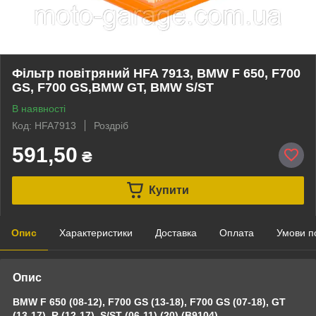
Фільтр повітряний HFA 7913, BMW F 650, F700
GS, F700 GS,BMW GT, BMW S/ST
В наявності
Код: HFA7913
Роздріб
591,50
₴
Купити
Опис
Характеристики
Доставка
Оплата
Умови п
Опис
BMW F 650 (08-12), F700 GS (13-18), F700 GS (07-18), GT
(13-17), R (12-17), S/ST (06-11) (20) (B9104)