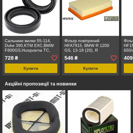
Сальники вилки 55-114,
Фільтр повітряний
Філь
Duke 390,KTM EXC,BMW
HFA7915, BMW R 1200
HF1
F800GS,Husqvarna TC,
GS, 13-18 (20), R
650/
Triumph Tiger ,
1200R/RS/RT (LC), 14-18
728
546
409
₴
₴
43X53X10,5
(20), R1250 GS '19-'22,
R125
Купити
Купити
Акційні пропозиції та новинки