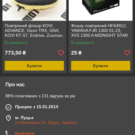
Повітряний фільтр KOVI,
Фільтр повітряний HFA4912,
ADVANCE, Geon TRX, GNX,
YAMAHA FJR 1300 01-23,
KOVI KT-S7, Exdrive, Zuumav,
XVS 1300 A MIDNIGHT STAR
Rottor, ESX,
14-15
В наявності
В наявності
773,50
25
₴
₴
Купити
Купити
Про нас
88% позитивних з 131 відгука за рік
Працює з 15.01.2014
м. Луцьк
ул.Конякина 24, Луцьк, Україна
Контакти