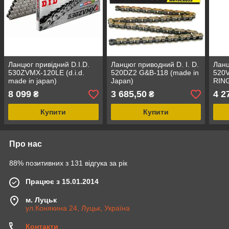
Ланцюг привідний D.I.D.
Ланцюг приводний D. I. D.
Ланц
530ZVMX-120LE (d.i.d.
520DZ2 G&B-118 (made in
520V
made in japan)
Japan)
RING
золо
8 099
3 685,50
4 2
₴
₴
Купити
Купити
Про нас
88% позитивних з 131 відгука за рік
Працює з 15.01.2014
м. Луцьк
ул.Конякина 24, Луцьк, Україна
Контакти