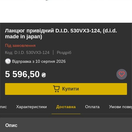
Ланцюг привідний D.I.D. 530VX3-124, (d.i.d.
made in japan)
Під замовлення
Код: D.I.D. 530VX3-124
Роздріб
Відправка з
10 серпня 2026
5 596,50
₴
Купити
пис
Характеристики
Доставка
Оплата
Умови пове
Опис