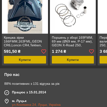
Кришка зірки
Поршень у зборі 169FMM,
Пер
166FMM,163FML,GEON
69 мм (Ø69 мм, P-17 мм),
вал
CR6,Loncin CR4,Tekken,
GEON X-Road 250,
250,
X-Road Light,JL200-
Shineray XY250GY-6B,
BSE
591,50
1 274
3 6
₴
₴
68A,Viper,Forte,
Viper, Kayo, Forte,
ВТО
Kayo,Spark,Exdrive,
Оригінал
Купити
Купити
Про нас
88% позитивних з 131 відгука за рік
Працює з 15.01.2014
м. Луцьк
ул.Конякина 24, Луцьк, Україна