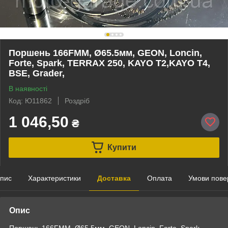
Поршень 166FMM, Ø65.5мм, GEON, Loncin,
Forte, Spark, TERRAX 250, KAYO T2,KAYO T4,
BSE, Grader,
В наявності
Код: Ю11862
Роздріб
1 046,50
₴
Купити
пис
Характеристики
Доставка
Оплата
Умови пове
Опис
Поршень 166FMM, Ø65.5мм, GEON, Loncin, Forte, Spark,