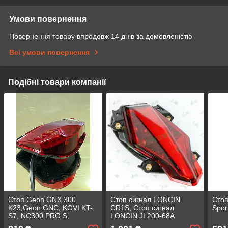
Умови повернення
Повернення товару впродовж 14 днів за домовленістю
Всі умови повернення
Подібні товари компанії
Стоп Geon GNX 300
Стоп сигнал LONCIN
Стоп
K23,Geon GNC, KOVI KT-
CR1S, Стоп сигнал
Spor
S7, NC300 PRO S,
LONCIN JL200-68A