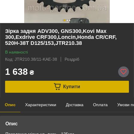
Зірка задня ADV300, GNS300,Kovi Max
300,Exdrive CRF300,Loncin,Honda CR/CRF,
520H-38T D125/153,JTR210.38
В наявності
Код: JTR210.38/11-KAE-38
Роздріб
1 638
₴
Купити
Опис
Характеристики
Доставка
Оплата
Умови п
Опис
Посадочне місце на диск - 125мм,