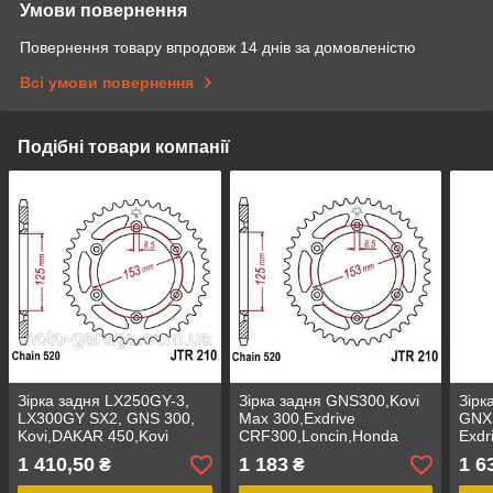
Умови повернення
Повернення товару впродовж 14 днів за домовленістю
Всі умови повернення
Подібні товари компанії
Зірка задня LX250GY-3,
Зірка задня GNS300,Kovi
Зірк
LX300GY SX2, GNS 300,
Max 300,Exdrive
GNX,
Kovi,DAKAR 450,Kovi
CRF300,Loncin,Honda
Exdr
250,HONDA CR,CRF,520H-
CR/CRF, PBR 289.48,
ESX,
1 410,50
1 183
1 6
₴
₴
45T D125/153,JTR210.45
520H-48T
D125
D125/153,JTR210.48