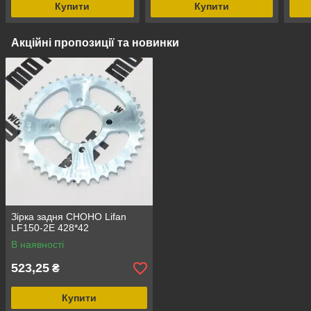
Купити
Купити
Акційні пропозиції та новинки
Зірка задня CHOHO Lifan
LF150-2E 428*42
В наявності
523,25
₴
Купити