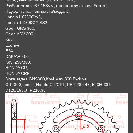
Розболтовка - 6 * 153мм, ( по центру отвора болта )
Підходить на такі марка/модель:
Loncin LX250GY-3,
Loncin LX300GY SX2,
Geon GNS 300,
Geon ADV 300,
Kovi ,
Exdrive
ESX
DAK/AR 450,
Kovi 250/300,
HONDA CR,
HONDA CRF
Зірка задня GNS300,Kovi Max 300,Exdrive
CRF300,Loncin,Honda CR/CRF, PBR 289.48, 520H-38T
D125/153,JTR210.38