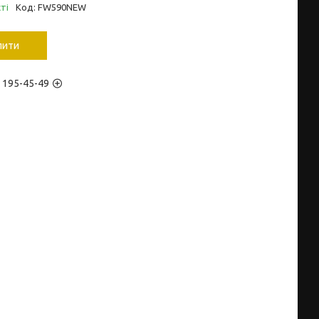
ті
Код:
FW590NEW
пити
) 195-45-49