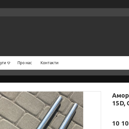
уги
Про нас
Контакти
Амор
15D, 
10 10