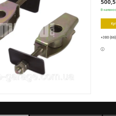
500,5
В наявнос
Ку
+380 (66