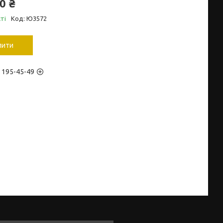
0 ₴
ті
Код:
Ю3572
пити
) 195-45-49