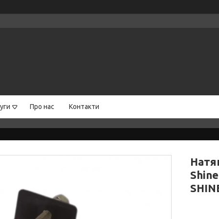
уги
Про нас
Контакти
Натя
Shine
SHIN